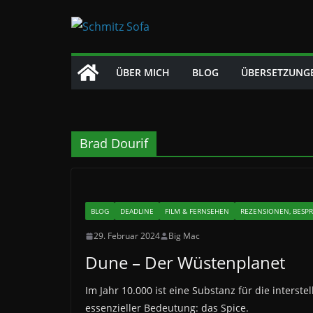
Zum
Inhalt
springen
ÜBER MICH
BLOG
ÜBERSETZUNG
Brad Dourif
BLOG
DEADLINE
FILM & FERNSEHEN
REZENSIONEN, BESP
29. Februar 2024
Big Mac
Dune – Der Wüstenplanet
Im Jahr 10.000 ist eine Substanz für die inters
essenzieller Bedeutung: das Spice.