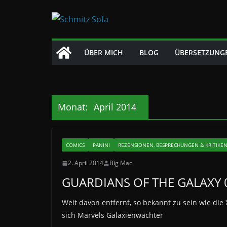
Zum
Inhalt
springen
ÜBER MICH
BLOG
ÜBERSETZUNG
Monat:
April 2014
COMICS
PANINI
REZENSIONEN, BESPRECHUNGEN & KRITIKE
2. April 2014
Big Mac
GUARDIANS OF THE GALAXY 01 –
Weit davon entfernt, so bekannt zu sein wie die
sich Marvels Galaxienwächter