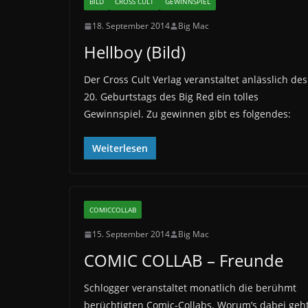
BILD
CROSS CULT
GEWINNSPIEL
18. September 2014
Big Mac
Hellboy (Bild)
Der Cross Cult Verlag veranstaltet anlässlich des
20. Geburtstags des Big Red ein tolles
Gewinnspiel. Zu gewinnen gibt es folgendes:
Weiterlesen
COMICCOLLAB
15. September 2014
Big Mac
COMIC COLLAB – Freunde
Schlogger veranstaltet monatlich die berühmt
berüchtigten Comic-Collabs. Worum’s dabei geh