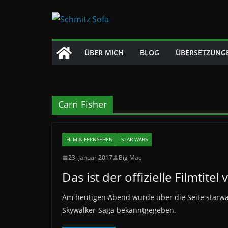
Zum
Inhalt
springen
ÜBER MICH
BLOG
ÜBERSETZUNG
Carri Fisher
FILM & FERNSEHEN
STAR WARS
23. Januar 2017
Big Mac
Das ist der offizielle Filmtit
Am heutigen Abend wurde über die Seite starwars
Skywalker-Saga bekanntgegeben.