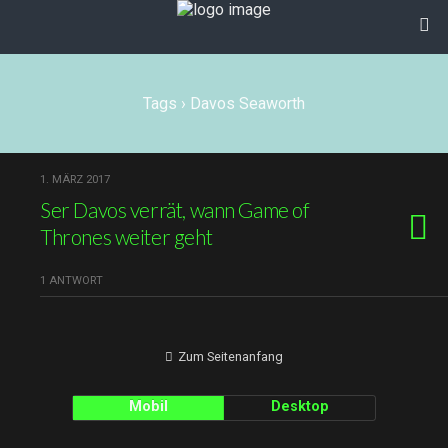
Tags › Davos Seaworth
1. MÄRZ 2017
Ser Davos verrät, wann Game of
Thrones weiter geht
1 ANTWORT
Zum Seitenanfang
Mobil
Desktop