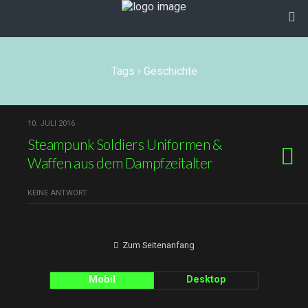
Tags › Geschichte
10. JULI 2016
Steampunk Soldiers Uniformen &
Waffen aus dem Dampfzeitalter
KEINE ANTWORT
Zum Seitenanfang
Mobil
Desktop