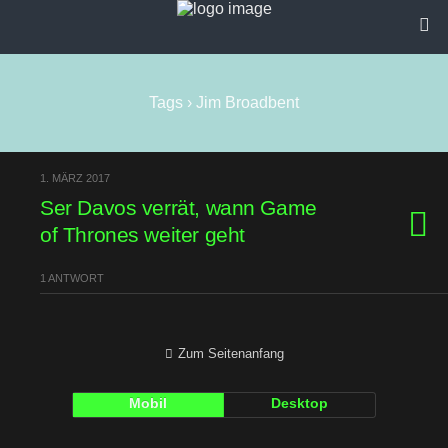
Tags › Jim Broadbent
1. MÄRZ 2017
Ser Davos verrät, wann Game
of Thrones weiter geht
1 ANTWORT
Zum Seitenanfang
Mobil
Desktop