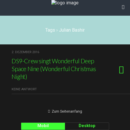
Tags › Julian Bashir
2. DEZEMBER 2016
DS9-Crew singt Wonderful Deep
Space Nine (Wonderful Christmas
Night)
KEINE ANTWORT
Zum Seitenanfang
Mobil
Desktop