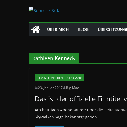
Zum
Inhalt
springen
ÜBER MICH
BLOG
ÜBERSETZUNG
Kathleen Kennedy
FILM & FERNSEHEN
STAR WARS
23. Januar 2017
Big Mac
Das ist der offizielle Filmtit
Am heutigen Abend wurde über die Seite starwars
Skywalker-Saga bekanntgegeben.