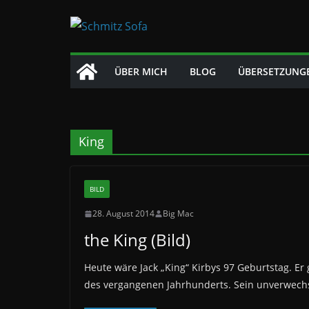
Zum
Inhalt
springen
ÜBER MICH
BLOG
ÜBERSETZUNG
King
BILD
28. August 2014
Big Mac
the King (Bild)
Heute wäre Jack „King“ Kirbys 97 Geburtstag. Er 
des vergangenen Jahrhunderts. Sein unverwech