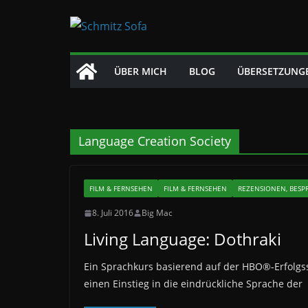
Zum
Inhalt
springen
ÜBER MICH
BLOG
ÜBERSETZUNG
Language Creation Society
FILM & FERNSEHEN
FILM & FERNSEHEN
REZENSIONEN, BESP
8. Juli 2016
Big Mac
Living Language: Dothraki
Ein Sprachkurs basierend auf der HBO®-Erfolgss
einen Einstieg in die eindrückliche Sprache der