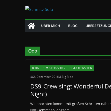
Zum
Inhalt
springen
ÜBER MICH
BLOG
ÜBERSETZUNG
Odo
BLOG
FILM & FERNSEHEN
FILM & FERNSEHEN
2. Dezember 2016
Big Mac
DS9-Crew singt Wonderful D
Night)
Weihnachten kommt mit großen Schritten näher
Nor) kommt so langsam