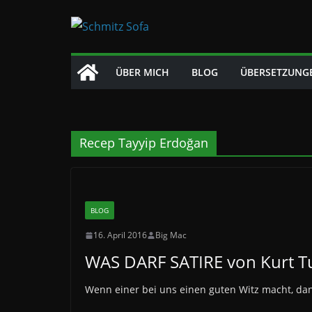
Zum
Inhalt
springen
ÜBER MICH
BLOG
ÜBERSETZUNG
Recep Tayyip Erdoğan
BLOG
16. April 2016
Big Mac
WAS DARF SATIRE von Kurt T
Wenn einer bei uns einen guten Witz macht, da