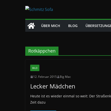
Zum
Inhalt
springen
ÜBER MICH
BLOG
ÜBERSETZUNG
Rotkäppchen
BILD
12. Februar 2015
Big Mac
Lecker Mädchen
Heute ist es wieder einmal so weit: Der Straßenk
Zeit dazu