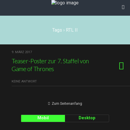
Tags › RTL II
9. MÄRZ 2017
Teaser-Poster zur 7. Staffel von
Game of Thrones
KEINE ANTWORT
Zum Seitenanfang
Mobil
Desktop