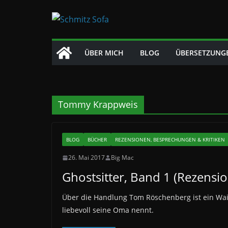
Zum
Inhalt
springen
ÜBER MICH
BLOG
ÜBERSETZUNG
Tommy Krappweis
BLOG
BÜCHER
REZENSIONEN, BESPRECHUNGEN & KRITIKEN
26. Mai 2017
Big Mac
Ghostsitter, Band 1 (Rezensio
Über die Handlung Tom Röschenberg ist ein Wais
liebevoll seine Oma nennt.