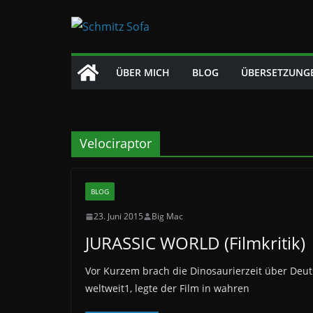
Zum
Inhalt
springen
ÜBER MICH
BLOG
ÜBERSETZUNG
Velociraptor
BLOG
23. Juni 2015
Big Mac
JURASSIC WORLD (Filmkritik)
Vor Kurzem brach die Dinosaurierzeit über Deuts
weltweit1, legte der Film in wahren