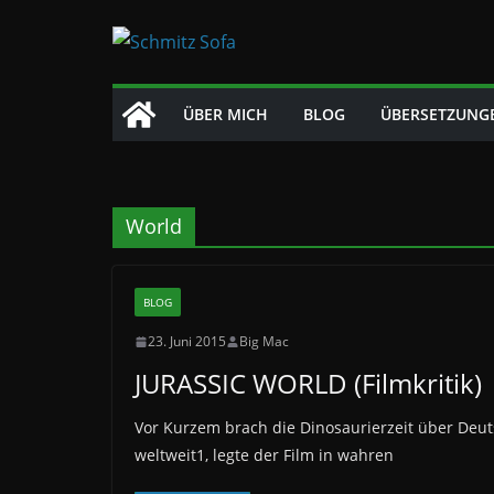
Zum
Inhalt
springen
ÜBER MICH
BLOG
ÜBERSETZUNG
World
BLOG
23. Juni 2015
Big Mac
JURASSIC WORLD (Filmkritik)
Vor Kurzem brach die Dinosaurierzeit über Deuts
weltweit1, legte der Film in wahren