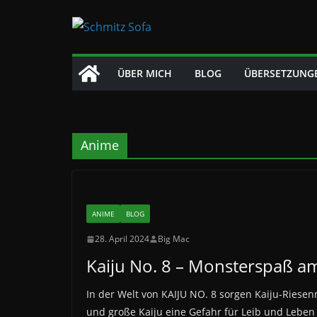
Zum
Inhalt
springen
ÜBER MICH
BLOG
ÜBERSETZUNG
Anime
ANIME
BLOG
28. April 2024
Big Mac
Kaiju No. 8 – Monsterspaß a
In der Welt von KAIJU NO. 8 sorgen Kaiju-Riese
und große Kaiju eine Gefahr für Leib und Leben