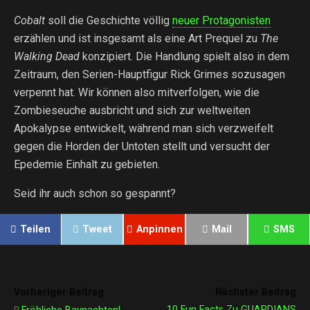
Cobalt
soll die Geschichte völlig
neuer Protagonisten
erzählen und ist insgesamt als eine Art Prequel zu
The
Walking Dead
konzipiert. Die Handlung spielt also in dem
Zeitraum, den Serien-Hauptfigur Rick Grimes sozusagen
verpennt hat. Wir können also mitverfolgen, wie die
Zombieseuche ausbricht und sich zur weltweiten
Apokalypse entwickelt, während man sich verzweifelt
gegen die Horden der Untoten stellt und versucht der
Epedemie Einhalt zu gebieten.
Seid ihr auch schon so gespannt?
Teilen
Tweet
Anpinnen
Mail
SMS
Vorheriger Beitrag
Nächster Beitrag
10 Fun Facts Zu GUARDIANS