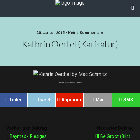
20. Januar 2015 • Keine Kommentare
Kathrin Oertel (Karikatur)
Kathrin Oerthel by Mac Schmitz
Teilen
Tweet
Anpinnen
Mail
SMS
Vorheriger Beitrag
Nächster Beitrag
Baymax - Riesiges
I'll Be Groot (Bild)