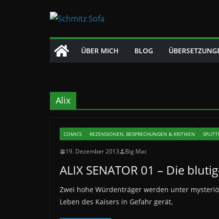
Zum
Inhalt
springen
ÜBER MICH
BLOG
ÜBERSETZUNG
Alix
COMICS
REZENSIONEN, BESPRECHUNGEN & KRITIKEN
SPLITT
19. Dezember 2013
Big Mac
ALIX SENATOR 01 – Die blutig
Zwei hohe Würdenträger werden unter mysteriös
Leben des Kaisers in Gefahr gerät,