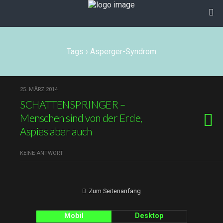
Tags › Asperger-Syndrom
25. MÄRZ 2014
SCHATTENSPRINGER –
Menschen sind von der Erde,
Aspies aber auch
KEINE ANTWORT
Zum Seitenanfang
Mobil
Desktop