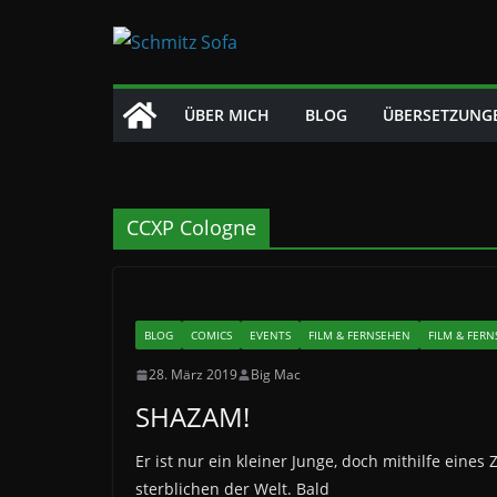
Zum
Inhalt
springen
ÜBER MICH
BLOG
ÜBERSETZUNG
CCXP Cologne
BLOG
COMICS
EVENTS
FILM & FERNSEHEN
FILM & FER
28. März 2019
Big Mac
SHAZAM!
Er ist nur ein kleiner Junge, doch mithilfe eine
sterblichen der Welt. Bald