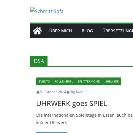
Zum
Inhalt
springen
ÜBER MICH
BLOG
ÜBERSETZUNG
DSA
EVENTS
ROLLENSPIEL
SPLITTERMOND
UHRWERK
8. Oktober 2014
Big Mac
UHRWERK goes SPIEL
Die internationalen Spieletage in Essen, auch be
kölner Uhrwerk