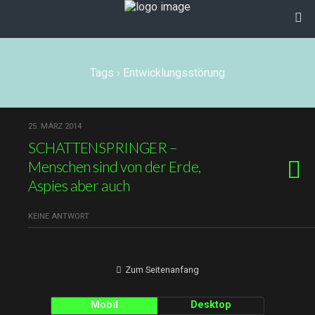
Tags › Entwicklungsstörung
25. MÄRZ 2014
SCHATTENSPRINGER –
Menschen sind von der Erde,
Aspies aber auch
KEINE ANTWORT
Zum Seitenanfang
Mobil
Desktop