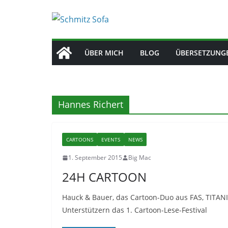
Zum
Inhalt
springen
ÜBER MICH
BLOG
ÜBERSETZUNG
Hannes Richert
CARTOONS
EVENTS
NEWS
1. September 2015
Big Mac
24H CARTOON
Hauck & Bauer, das Cartoon-Duo aus FAS, TITA
Unterstützern das 1. Cartoon-Lese-Festival