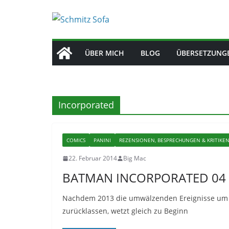
Zum
Inhalt
springen
ÜBER MICH
BLOG
ÜBERSETZUNG
Incorporated
COMICS
PANINI
REZENSIONEN, BESPRECHUNGEN & KRITIKE
22. Februar 2014
Big Mac
BATMAN INCORPORATED 04 
Nachdem 2013 die umwälzenden Ereignisse um de
zurücklassen, wetzt gleich zu Beginn