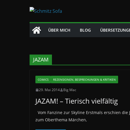
Zum
Inhalt
springen
ÜBER MICH
BLOG
ÜBERSETZUNG
JAZAM
COMICS
REZENSIONEN, BESPRECHUNGEN & KRITIKEN
29. Mai 2014
Big Mac
JAZAM! – Tierisch vielfältig
Vom Fanzine zur Skyline Erstmals erschien die 
zum Oberthema Märchen,