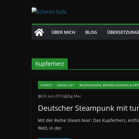
Zum
Inhalt
springen
ÜBER MICH
BLOG
ÜBERSETZUNG
Kupferherz
COMICS
CROSS CULT
REZENSIONEN, BESPRECHUNGEN & KRI
24. Juni 2013
Big Mac
Deutscher Steampunk mit tu
Mit der Reihe Steam Noir: Das Kupferherz, entfü
Welt, in der