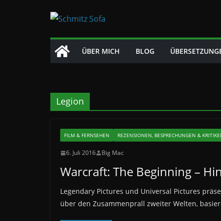
Zum
Inhalt
springen
ÜBER MICH
BLOG
ÜBERSETZUNG
Legion
FILM & FERNSEHEN
REZENSIONEN, BESPRECHUNGEN & KRITIK
6. Juli 2016
Big Mac
Warcraft: The Beginning – Hi
Legendary Pictures und Universal Pictures präse
über den Zusammenprall zweiter Welten, basie