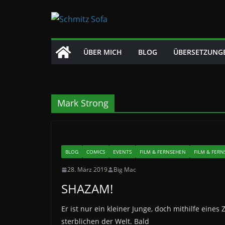
Zum
Inhalt
springen
ÜBER MICH
BLOG
ÜBERSETZUNG
Mark Strong
BLOG
COMICS
EVENTS
FILM & FERNSEHEN
FILM & FER
28. März 2019
Big Mac
SHAZAM!
Er ist nur ein kleiner Junge, doch mithilfe eine
sterblichen der Welt. Bald