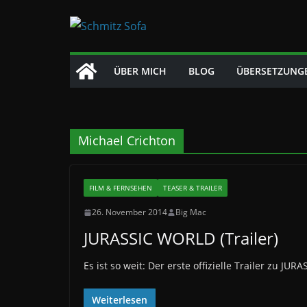
Zum
Inhalt
springen
ÜBER MICH
BLOG
ÜBERSETZUNG
Michael Crichton
FILM & FERNSEHEN
TEASER & TRAILER
26. November 2014
Big Mac
JURASSIC WORLD (Trailer)
Es ist so weit: Der erste offizielle Trailer zu JU
Weiterlesen