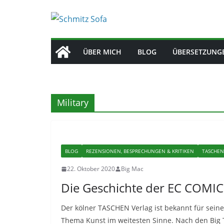
Zum
Inhalt
springen
ÜBER MICH
BLOG
ÜBERSETZUNG
Military
BLOG
REZENSIONEN, BESPRECHUNGEN & KRITIKEN
TASCHEN
22. Oktober 2020
Big Mac
Die Geschichte der EC COMIC
Der kölner TASCHEN Verlag ist bekannt für sei
Thema Kunst im weitesten Sinne. Nach den Big 