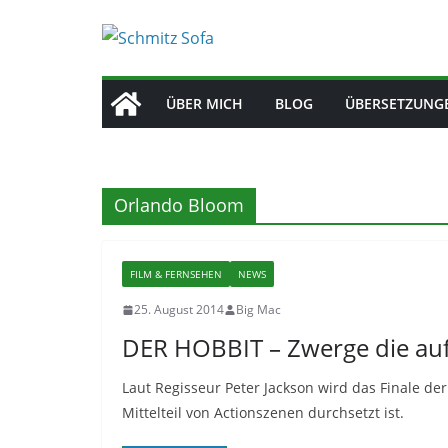
Zum
Inhalt
springen
ÜBER MICH
BLOG
ÜBERSETZUNG
Orlando Bloom
FILM & FERNSEHEN
NEWS
25. August 2014
Big Mac
DER HOBBIT – Zwerge die auf
Laut Regisseur Peter Jackson wird das Finale der 
Mittelteil von Actionszenen durchsetzt ist.