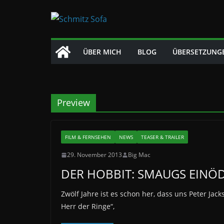
Zum
Inhalt
springen
ÜBER MICH
BLOG
ÜBERSETZUNG
Preview
FILM & FERNSEHEN
NEWS
TEASER & TRAILER
29. November 2013
Big Mac
DER HOBBIT: SMAUGS EINÖ
Zwölf Jahre ist es schon her, dass uns Peter Ja
Herr der Ringe“,