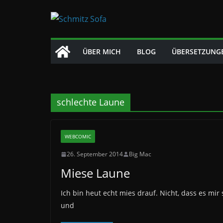
Zum
Inhalt
springen
ÜBER MICH
BLOG
ÜBERSETZUNG
schlechte Laune
WEBCOMIC
26. September 2014
Big Mac
Miese Laune
Ich bin heut echt mies drauf. Nicht, dass es mir
und