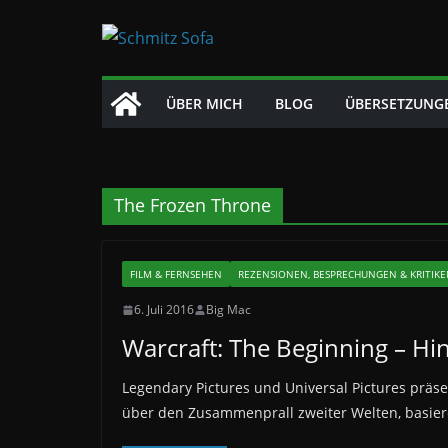
Zum
Inhalt
springen
ÜBER MICH
BLOG
ÜBERSETZUNG
The Frozen Throne
FILM & FERNSEHEN
REZENSIONEN, BESPRECHUNGEN & KRITIK
6. Juli 2016
Big Mac
Warcraft: The Beginning – Hi
Legendary Pictures und Universal Pictures präse
über den Zusammenprall zweiter Welten, basie