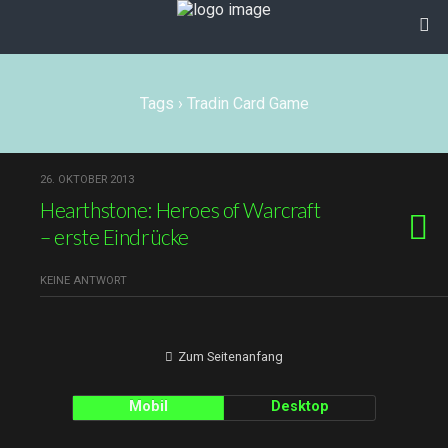
Tags › Tradin Card Game
26. OKTOBER 2013
Hearthstone: Heroes of Warcraft
– erste Eindrücke
KEINE ANTWORT
Zum Seitenanfang
Mobil
Desktop