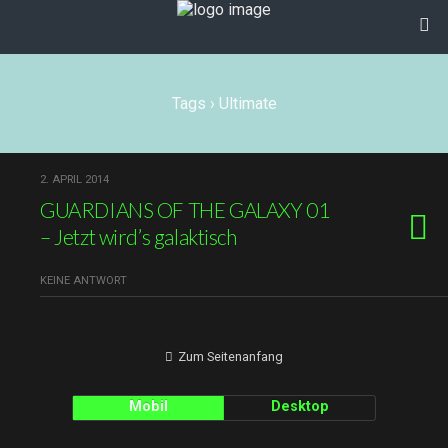
Tags › Ultimate
2. APRIL 2014
GUARDIANS OF THE GALAXY 01
– Jetzt wird’s galaktisch
KEINE ANTWORT
Zum Seitenanfang
Mobil
Desktop