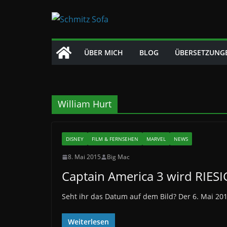
Zum
Inhalt
springen
ÜBER MICH
BLOG
ÜBERSETZUNG
William Hurt
DISNEY
FILM & FERNSEHEN
MARVEL
NEWS
8. Mai 2015
Big Mac
Captain America 3 wird RIESI
Seht ihr das Datum auf dem Bild? Der 6. Mai 2016
Weiterlesen