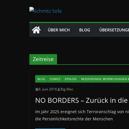
Zum
Inhalt
springen
ÜBER MICH
BLOG
ÜBERSETZUNG
Zeitreise
BLOG
COMICS
EPSILON
REZENSIONEN, BESPRECHUNGEN &
6. Juni 2016
Big Mac
NO BORDERS – Zurück in die Z
Im Jahr 2025 ereignet sich Terroranschlag von 
die Persönlichkeitsrechte der Menschen