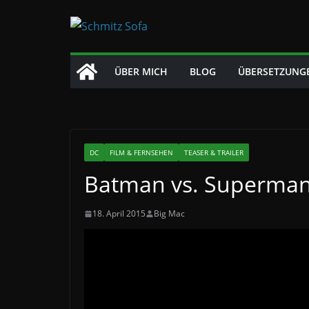
Zum
Inhalt
springen
ÜBER MICH
BLOG
ÜBERSETZUNG
DC
FILM & FERNSEHEN
TEASER & TRAILER
Batman vs. Superman 
18. April 2015
Big Mac