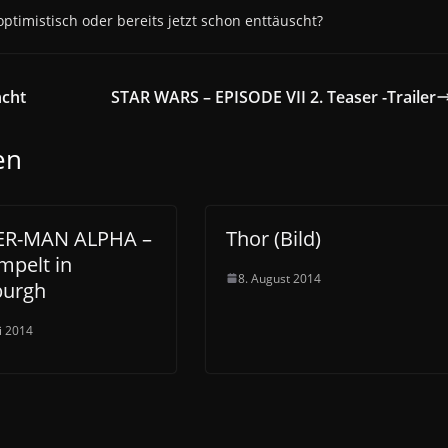
optimistisch oder bereits jetzt schon enttäuscht?
ncht
STAR WARS – EPISODE VII 2. Teaser -Trailer
en
ER-MAN ALPHA –
Thor (Bild)
mpelt in
8. August 2014
burgh
ni 2014