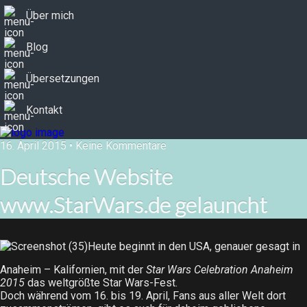
Über mich
Blog
Übersetzungen
Kontakt
16. April 2015 • Keine Kommentare
Deutsche Website
www.StarWars.de gelauncht
Heute beginnt in den USA, genauer gesagt in
Anaheim – Kalifornien, mit der
Star Wars Celebration Anaheim
2015​
das weltgrößte Star Wars-Fest.
Doch während vom 16. bis 19. April, Fans aus aller Welt dort