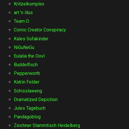
Kritzelkomplex
art ‘n illus
Team O
Comic Creator Conspiracy
Kales Sofakinder
NiGuNeGu
Eulalia the Oovl
Buddelfisch
Pepperworth
Katrin Felder
Schisslaweng
Dramatized Depiction
Jules Tagebuch
Pandagoblog
Zeichner Stammtisch Heidelberg