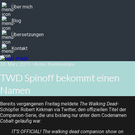
Über mich
Blog
Übersetzungen
Kontakt
30. März 2015 • Keine Kommentare
TWD Spinoff bekommt einen
Namen
Bereits vergangenen Freitag meldete
The Walking Dead
-
Schöpfer Robert Kirkman via Twitter, den offiziellen Titel der
Companion-Serie, die uns bislang nur unter dem Codenamen
Cobalt
geläufig war:
IT’S OFFICIAL! The walking dead companion show on