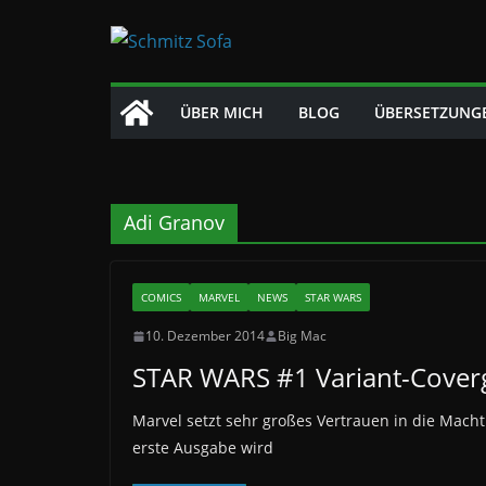
Zum
Inhalt
springen
ÜBER MICH
BLOG
ÜBERSETZUNG
Adi Granov
COMICS
MARVEL
NEWS
STAR WARS
10. Dezember 2014
Big Mac
STAR WARS #1 Variant-Coverg
Marvel setzt sehr großes Vertrauen in die Mach
erste Ausgabe wird