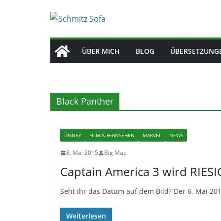
Zum
Inhalt
springen
ÜBER MICH
BLOG
ÜBERSETZUNG
Black Panther
DISNEY
FILM & FERNSEHEN
MARVEL
NEWS
8. Mai 2015
Big Mac
Captain America 3 wird RIESI
Seht ihr das Datum auf dem Bild? Der 6. Mai 2016
Weiterlesen