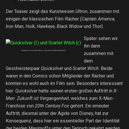
Der Teaser zeigt das Kunstwesen
Ultron
, zusammen mit
einigen der klassischen Film-Rächer (
Captain America,
Iron Man, Hulk, Hawkeye, Black Widow
und
Thor
).
Später sehen wir
ihn dann
Quicksilver (l.) und Scarlet Witch (r.) aka Pietro und Wanda Maximoff
zusammen mit
dem
Geschwisterpaar
Quicksilver
und
Scarlet Witch
. Beide
waren in den Comics schon Mitglieder der Rächer und
könnten es wohl auch im Film sein. Besonders interessant
hier:
Quicksilver
hatte seinen ersten großen Auftritt in
X-
Men: Zukunft ist Vergangenheit
, welches zum X-Men-
Franchise von
20th Century Fox
gehört. Ein erneuter
Auftritt, diesmal unter der Ägide von Disney, hat zur
Konsequenz, dass hier ein essentieller Part der Identität
der beiden Maximoffs unter den Teppich gekehrt werden