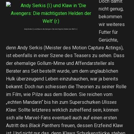
Doch damit
nicht genug,
bekommen
wir weiteres
Andy Serkis (l.) und Klaw in ‚Die Avengers: Die mächtigsten Helden der Welt‘ (r.)
Futter für
Gerüchte,
denn Andy Serkis (Meister des Motion Capture Actings),
ist ebenfalls in einer Szene des Teasers zu sehen. Dass
der ehemalige Gollum-Mime und Affendarsteller als
Berater ans Set bestellt wurde, um dem unglaublichen
Hulk überzeugend Leben einzuhauchen, war ja bereits
bekannt. Doch nun schiessen die Theorien zu seiner Rolle
im Film, wie Pilze aus dem Boden. Sie reichen vom
„echten Mandarin“ bis hin zum Superschurken
Ulisses
Klaw
. Sollte letzteres wirklich zutreffend sein, können
sich alle Marvel-Fans eventuell auch auf einen ersten
Autritt des
Black Panthers
freuen, dessen Erzfeind Klaw
ist. Und nicht nur das, denn Klaws Schurkenstücke stehen