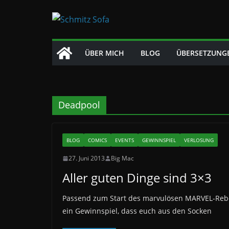
Zum
Inhalt
springen
ÜBER MICH
BLOG
ÜBERSETZUNG
Deadpool
BLOG
COMICS
EVENTS
GEWINNSPIEL
VERLOSUNG
27. Juni 2013
Big Mac
Aller guten Dinge sind 3×3
Passend zum Start des marvulösen MARVEL-Reboo
ein Gewinnspiel, dass euch aus den Socken